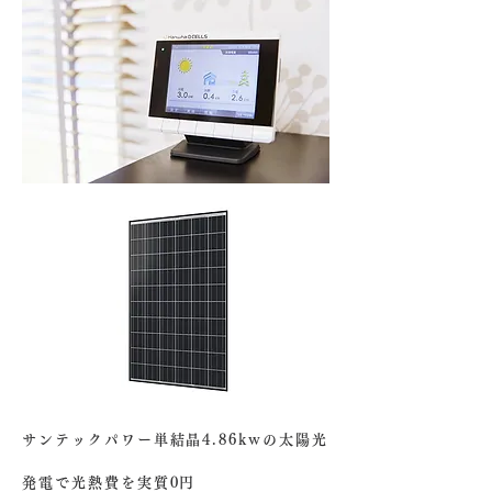
サンテックパワー単結晶4.86kwの太陽光
発電で光熱費を実質0円