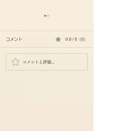
0.0 / 5（0）
コメント
コメントと評価...
効果的な断熱リフォーム
電気配線のお話し
とは
ｯﾁ増設編）