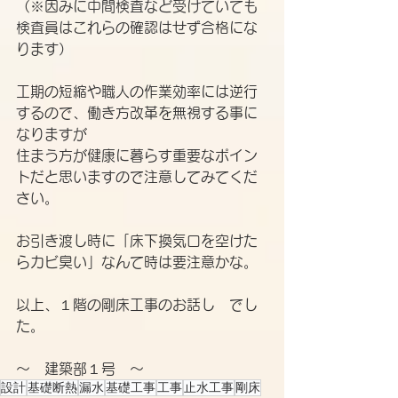
（※因みに中間検査など受けていても
検査員はこれらの確認はせず合格にな
ります）
工期の短縮や職人の作業効率には逆行
するので、働き方改革を無視する事に
なりますが
住まう方が健康に暮らす重要なポイン
トだと思いますので注意してみてくだ
さい。
お引き渡し時に「床下換気口を空けた
らカビ臭い」なんて時は要注意かな。
以上、１階の剛床工事のお話し　でし
た。
～　建築部１号　～
設計
基礎断熱
漏水
基礎工事
工事
止水工事
剛床