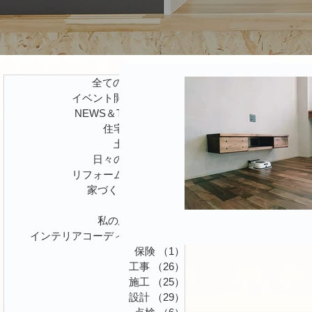
全ての記事
（131）
131件の記事
イベント開催情報
（9）
9件の記事
NEWS＆TOPICS
（7）
7件の記事
住宅ローン
（1）
1件の記事
土地探し
（1）
1件の記事
日々の出来事
（4）
4件の記事
リフォーム施工例
（5）
5件の記事
家づくりの話
（37）
37件の記事
ピザ窯
（2）
2件の記事
私の思う事
（13）
13件の記事
インテリアコーディネイト
（1）
1件の記事
保険
（1）
1件の記事
工事
（26）
26件の記事
施工
（25）
25件の記事
設計
（29）
29件の記事