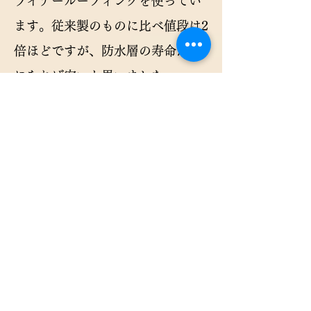
ライナールーフィングを使ってい
ます。従来製のものに比べ値段は2
倍ほどですが、防水層の寿命が倍
になれば安いと思いました。
高耐久改質アスファルト合成繊維
不織布防滑ステープル留め（メー
カーHPより）
改質アスファルトルーフィングの
先駆けとなった、防水性・耐久性
共に他の追随を許さない、最高級
の品質を誇る下葺材です。改質ア
スファルト層を不織布と原紙で挟