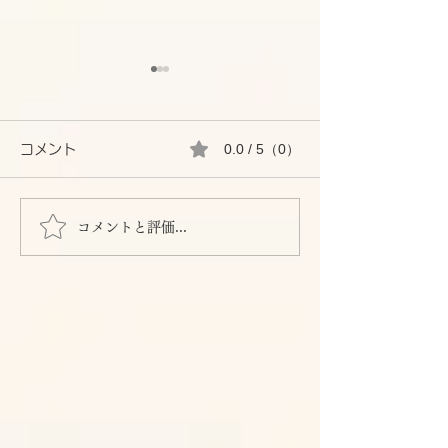
0.0 / 5（0）
コメント
コメントと評価...
漆喰でサイディング壁の
24時間換気を
リフォーム
と大変なことに