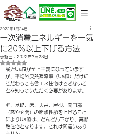
三陽ホーム
2022年1月24日
一次消費エネルギーを一気
に20％以上下げる方法
更新日：
2022年3月28日
5つ星のうちNaNと評価されています。
最近Ua値が至上主義になっています
が、平均外皮熱還流率（Ua値）だけに
こだわっても省エネ住宅はできないこ
とを知っていただく必要があります。
壁、基礎、床、天井、屋根、開口部
（窓や玄関）の断熱性能を上げること
によりUa値は、どんどん下がり、高断
熱住宅となります。これは間違いあり
ません。