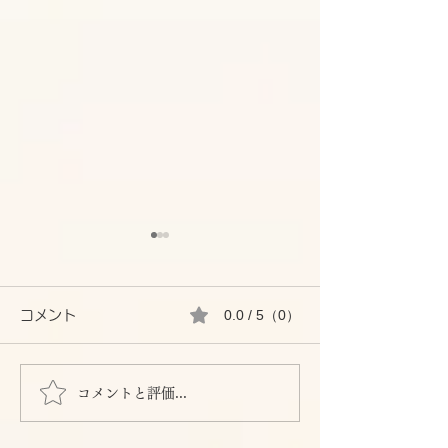
0.0 / 5（0）
コメント
吹抜けのお話し
コメントと評価...
効果的な断熱リフォーム
とは